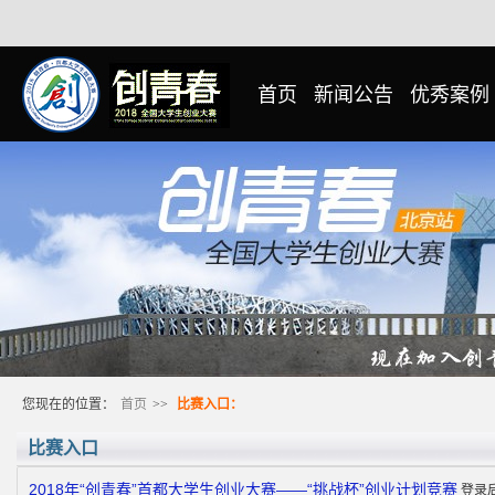
首页
新闻公告
优秀案例
您现在的位置：
首页
>>
比赛入口：
比赛入口
2018年“创青春”首都大学生创业大赛——“挑战杯”创业计划竞赛
登录